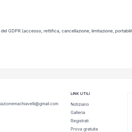
5-22 del GDPR (accesso, rettifica, cancellazione, limitazione, portabi
LINK UTILI
iazionemachiavelli@gmail.com
Notiziario
Galleria
Registrati
Prova gratuita