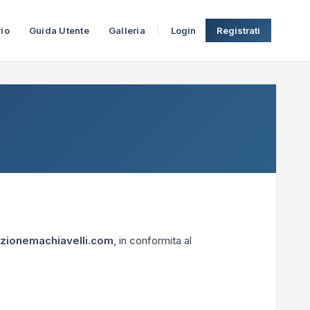
rio
Guida Utente
Galleria
Login
Registrati
zionemachiavelli.com
, in conformita al