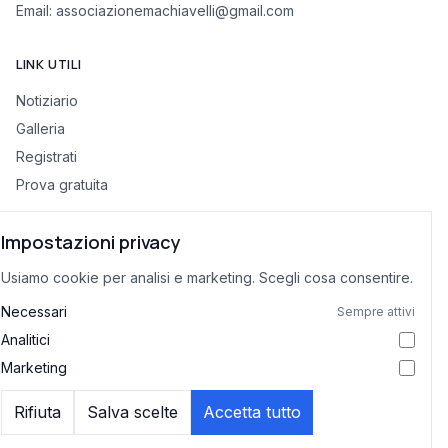
Email:
associazionemachiavelli@gmail.com
LINK UTILI
Notiziario
Galleria
Registrati
Prova gratuita
Impostazioni privacy
INFORMAZIONI LEGALI
Usiamo cookie per analisi e marketing. Scegli cosa consentire.
Privacy Policy
Termini di Servizio
Necessari
Sempre attivi
Preferenze cookie
Analitici
Marketing
Rifiuta
Salva scelte
Accetta tutto
© 2026 Associazione Machiavelli. Tutti i diritti riservati.